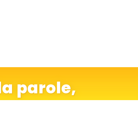
la parole,
-nous
e projet.